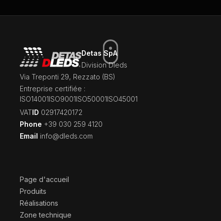
Detas SpA
Division Dleds
Via Treponti 29, Rezzato (BS)
Entreprise certifiée :
ISO14001
ISO9001
ISO50001
ISO45001
‍VAT
ID
02917420172
Phone
+39 030 259 4120
Email
info@dleds.com
Page d'accueil
Produits
Réalisations
Zone technique