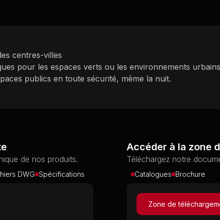
es centres-villes
iques pour les espaces verts ou les environnements urbains
spaces publics en toute sécurité, même la nuit.
te
Accéder à la zone 
ique de nos produits.
Téléchargez notre docume
chiers DWG
Spécifications
Catalogues
Brochure
Zone de téléchargem