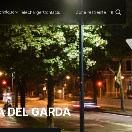
chnique
Télécharger
Contacts
Zone restreinte
FR
VA DEL GARDA