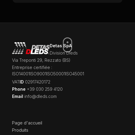
Detas SpA
Division Dleds
Via Treponti 29, Rezzato (BS)
Entreprise certifiée :
ISO14001
ISO9001
ISO50001
ISO45001
‍VAT
ID
02917420172
Phone
+39 030 259 4120
Email
info@dleds.com
Page d'accueil
Produits