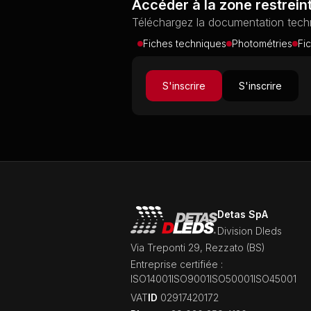
Accéder à la zone restrein
Téléchargez la documentation techn
Fiches techniques
Photométries
Fi
S'inscrire
S'inscrire
Detas SpA
Division Dleds
Via Treponti 29, Rezzato (BS)
Entreprise certifiée :
ISO14001
ISO9001
ISO50001
ISO45001
‍VAT
ID
02917420172