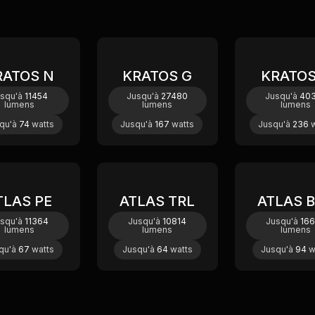
RATOS N
KRATOS G
KRATOS
Nouveau
Nouveau
N
usqu'à
11454
Jusqu'à
27480
Jusqu'à
40
lumens
lumens
lumens
qu'à
74
watts
Jusqu'à
167
watts
Jusqu'à
236
w
TLAS PE
ATLAS TRL
ATLAS 
squ'à
11364
Jusqu'à
10814
Jusqu'à
16
lumens
lumens
lumens
qu'à
67
watts
Jusqu'à
64
watts
Jusqu'à
94
w