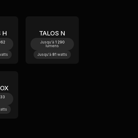
 H
TALOS N
ouveau
362
Jusqu'à
1 290
lumens
atts
Jusqu'à
81
watts
BOX
633
atts