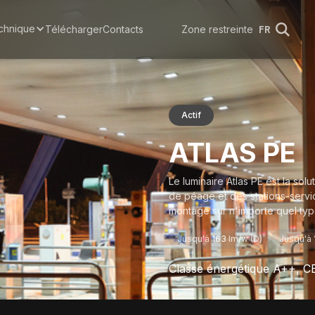
chnique
Télécharger
Contacts
Zone restreinte
FR
Actif
ATLAS PE
Le luminaire Atlas PE est la so
de péage et des stations-service
montage sur n'importe quel typ
Jusqu'à
163
lm/w (D)
Jusqu'à
Classe énergétique A++, 