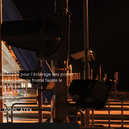
lution DLEDS pour l'éclairage des postes
. Le couvercle frontal facilite le
e d'auvent.
188
lm/w (P)
CE, RoHS, ATEX