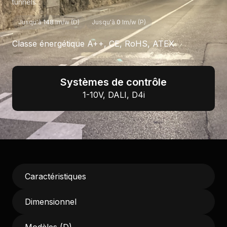
tunnels.
Jusqu'à
148
lm/w (D)
Jusqu'à
0
lm/w (P)
Classe énergétique A++, CE, RoHS, ATEX
Systèmes de contrôle
1-10V, DALI, D4i
Caractéristiques
Dimensionnel