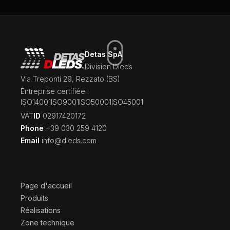
Detas SpA
Division Dleds
Via Treponti 29, Rezzato (BS)
Entreprise certifiée :
ISO14001
ISO9001
ISO50001
ISO45001
‍VAT
ID
02917420172
Phone
+39 030 259 4120
Email
info@dleds.com
Page d'accueil
Produits
Réalisations
Zone technique