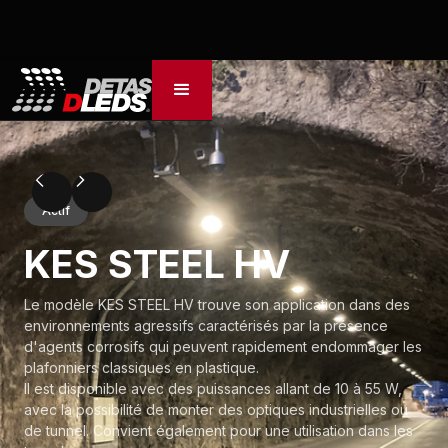
Actif
KES STEEL HV
Le modèle KES STEEL HV trouve son application dans des
environnements agressifs caractérisés par la présence
d'agents corrosifs qui peuvent rapidement endommager les
plafonniers classiques en plastique.
Il est disponible avec des puissances allant de 10 à 55 W,
avec la possibilité de monter des optiques industrielles ou
de tunnel. Convient également pour une utilisation dans les